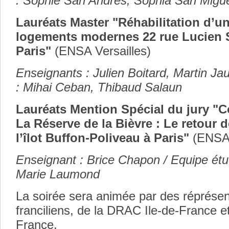
: Sophie San Andres, Sophia San Migue
Lauréats Master "Réhabilitation d’u
logements modernes 22 rue Lucien 
Paris"
(ENSA Versailles)
Enseignants : Julien Boitard, Martin Ja
: Mihai Ceban, Thibaud Salaun
Lauréats Mention Spécial du jury "Co
La Réserve de la Bièvre : Le retour d
l’îlot Buffon-Poliveau à Paris"
(ENSA
Enseignant : Brice Chapon / Equipe étu
Marie Laumond
La soirée sera animée par des réprés
franciliens, de la DRAC Ile-de-France e
France.