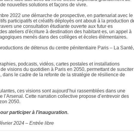
 de nouvelles solutions et façons de vivre.
embre 2022 une démarche de prospective, en partenariat avec le
fs participatifs et créatifs déployés ont abouti à la production d
travers une consultation étudiante ouverte aux futur·es
des ateliers d'écriture à destination des habitant·es, un appel à
pédagogiques menés dans des collèges et écoles élémentaires.
 productions de détenus du centre pénitentiaire
Paris – La Santé,
aphies, podcasts, vidéos, cartes postales et installations
 de visions du quotidien à Paris en 2050, permettant de susciter
re, dans le cadre de la refonte de la stratégie de résilience de
ulantes, ces visions sont aujourd’hui rassemblées dans une
 l’Arsenal. Cette narration collective propose d’entrevoir des
izon 2050.
ur participer à l'inauguration.
février 2024 – Entrée libre