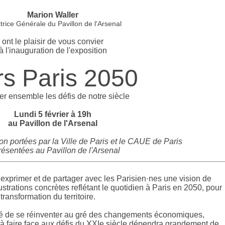
Marion Waller
trice Générale du Pavillon de l'Arsenal
ont le plaisir de vous convier
à l'inauguration de l'exposition
rs Paris 2050
ter ensemble les défis de notre siècle
Lundi 5 février à 19h
au Pavillon de l'Arsenal
n portées par la Ville de Paris et le CAUE de Paris
résentées au Pavillon de l'Arsenal
’exprimer et de partager avec les Parisien·nes une vision de
llustrations concrètes reflétant le quotidien à Paris en 2050, pour
ransformation du territoire.
sé de se réinventer au gré des changements économiques,
é à faire face aux défis du XXIe siècle dépendra grandement de